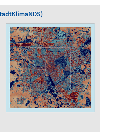
StadtKlimaNDS)