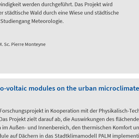
ndigkeit werden durchgeführt. Das Projekt wird
er städtische Wald durch eine Wiese und städtische
m Studiengang Meteorologie.
. Sc. Pierre Monteyne
to-voltaic modules on the urban microclimat
 Forschungsprojekt in Kooperation mit der Physikalisch-Te
Das Projekt zielt darauf ab, die Auswirkungen des flächend
a im Außen- und Innenbereich, den thermischen Komfort und
odule auf Dächern in das Stadtklimamodell PALM implemen